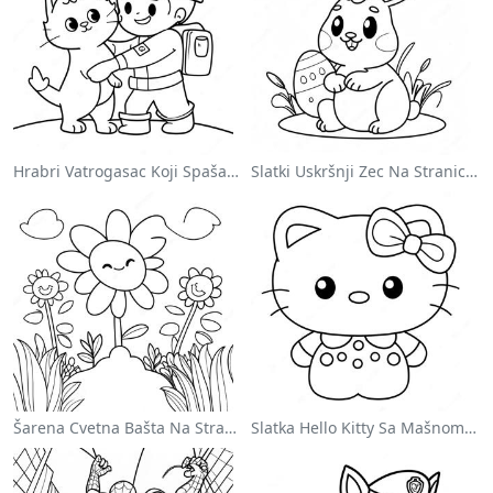
Hrabri Vatrogasac Koji Spašava Mačku Za Bojanje
Slatki Uskršnji Zec Na Stranici Za Bojanje
Šarena Cvetna Bašta Na Stranici Za Bojanje
Slatka Hello Kitty Sa Mašnom - Bojanka