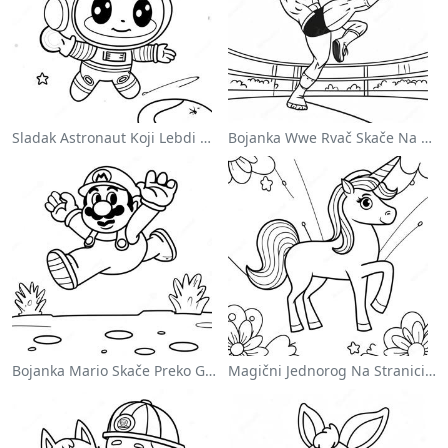
Sladak Astronaut Koji Lebdi U Svemiru Na Stranici Za Bojanje
Bojanka Wwe Rvač Skače Na Protivnika
Bojanka Mario Skače Preko Goomba
Magični Jednorog Na Stranici Za Bojanje Sa Duškom