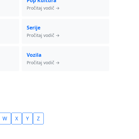
Pop Kultura
Pročitaj vodič →
Serije
Pročitaj vodič →
Vozila
Pročitaj vodič →
W
X
Y
Z