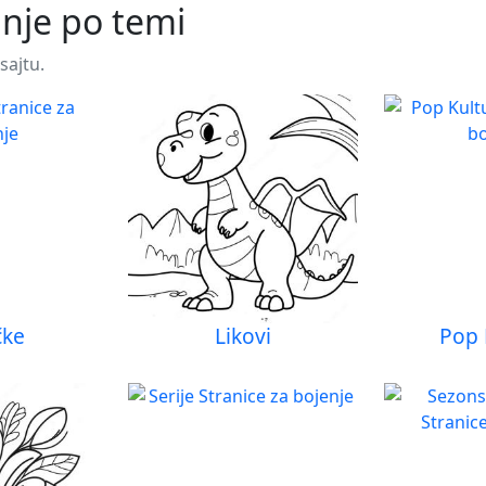
anje po temi
sajtu.
čke
Likovi
Pop 