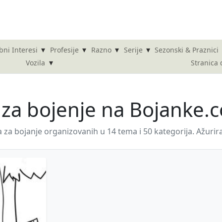
▾
▾
▾
▾
bni Interesi
Profesije
Razno
Serije
Sezonski & Praznici
▾
Stranica
Vozila
 za bojenje na Bojanke.c
a za bojanje organizovanih u 14 tema i 50 kategorija. Ažur