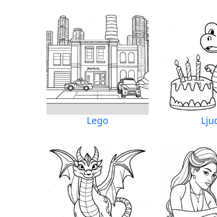
Lego
Lju