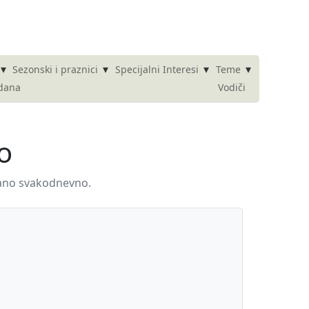
▾
▾
▾
▾
Sezonski i praznici
Specijalni Interesi
Teme
 dana
Vodiči
o
irano svakodnevno.