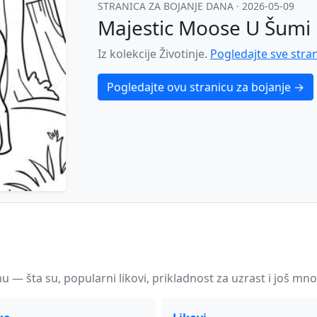
STRANICA ZA BOJANJE DANA
· 2026-05-09
Majestic Moose U Šumi
Iz kolekcije Životinje.
Pogledajte sve stran
Pogledajte ovu stranicu za bojanje →
u — šta su, popularni likovi, prikladnost za uzrast i još mn