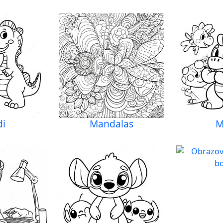
di
Mandalas
M