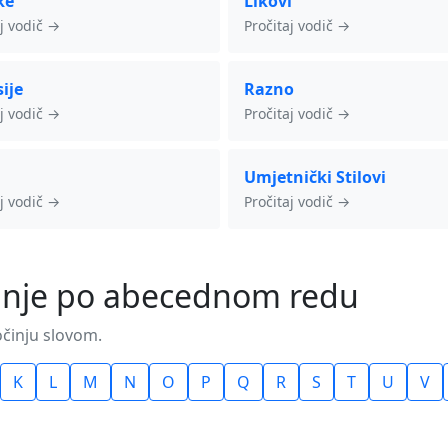
ke
Likovi
aj vodič →
Pročitaj vodič →
ije
Razno
aj vodič →
Pročitaj vodič →
Umjetnički Stilovi
aj vodič →
Pročitaj vodič →
ojanje po abecednom redu
očinju slovom.
K
L
M
N
O
P
Q
R
S
T
U
V