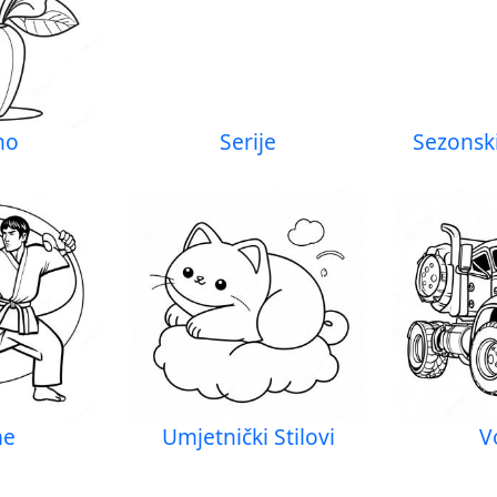
no
Serije
Sezonski
me
Umjetnički Stilovi
V