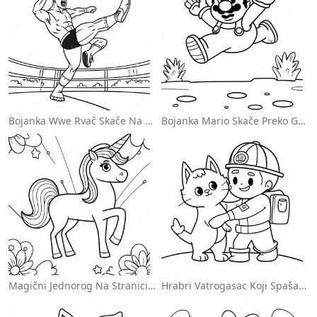
Bojanka Wwe Rvač Skače Na Protivnika
Bojanka Mario Skače Preko Goomba
Magični Jednorog Na Stranici Za Bojanje Sa Duškom
Hrabri Vatrogasac Koji Spašava Mačku Za Bojanje