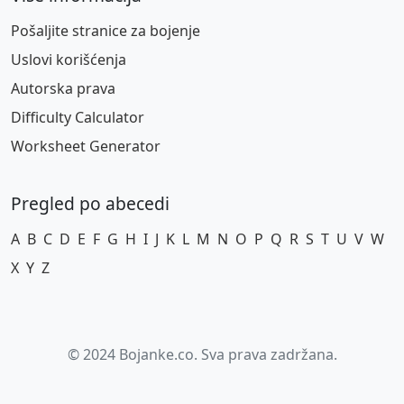
Pošaljite stranice za bojenje
Uslovi korišćenja
Autorska prava
Difficulty Calculator
Worksheet Generator
Pregled po abecedi
A
B
C
D
E
F
G
H
I
J
K
L
M
N
O
P
Q
R
S
T
U
V
W
X
Y
Z
© 2024 Bojanke.co. Sva prava zadržana.