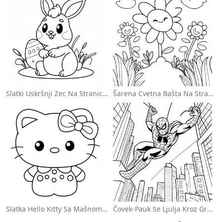
Slatki Uskršnji Zec Na Stranici Za Bojanje
Šarena Cvetna Bašta Na Stranici Za Bojanje
Slatka Hello Kitty Sa Mašnom - Bojanka
Čovek-Pauk Se Ljulja Kroz Grad - Bojanka