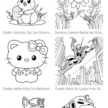
Slatki Uskršnji Zec Na Stranici Za Bojanje
Šarena Cvetna Bašta Na Stranici Za Bojanje
Slatka Hello Kitty Sa Mašnom - Bojanka
Čovek-Pauk Se Ljulja Kroz Grad - Bojanka