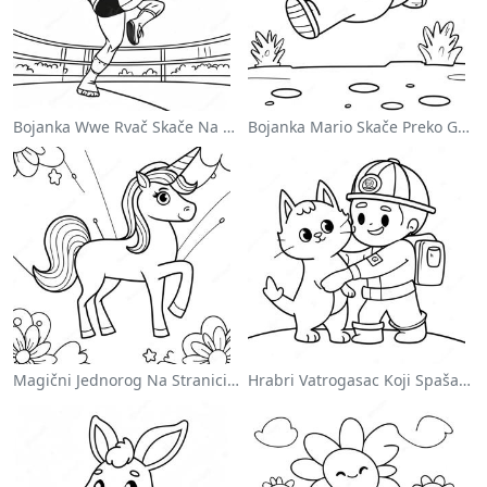
Bojanka Wwe Rvač Skače Na Protivnika
Bojanka Mario Skače Preko Goomba
Magični Jednorog Na Stranici Za Bojanje Sa Duškom
Hrabri Vatrogasac Koji Spašava Mačku Za Bojanje