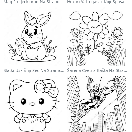
Magični Jednorog Na Stranici Za Bojanje Sa Duškom
Hrabri Vatrogasac Koji Spašava Mačku Za Bojanje
Slatki Uskršnji Zec Na Stranici Za Bojanje
Šarena Cvetna Bašta Na Stranici Za Bojanje