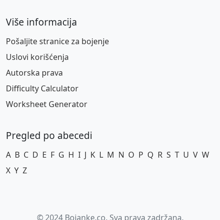
Više informacija
Pošaljite stranice za bojenje
Uslovi korišćenja
Autorska prava
Difficulty Calculator
Worksheet Generator
Pregled po abecedi
A
B
C
D
E
F
G
H
I
J
K
L
M
N
O
P
Q
R
S
T
U
V
W
X
Y
Z
© 2024 Bojanke.co. Sva prava zadržana.