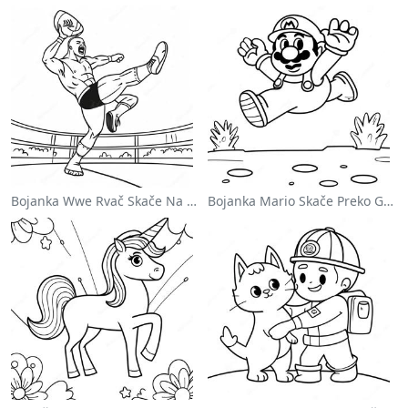
Bojanka Wwe Rvač Skače Na Protivnika
Bojanka Mario Skače Preko Goomba