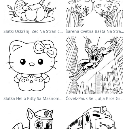
Slatki Uskršnji Zec Na Stranici Za Bojanje
Šarena Cvetna Bašta Na Stranici Za Bojanje
Slatka Hello Kitty Sa Mašnom - Bojanka
Čovek-Pauk Se Ljulja Kroz Grad - Bojanka