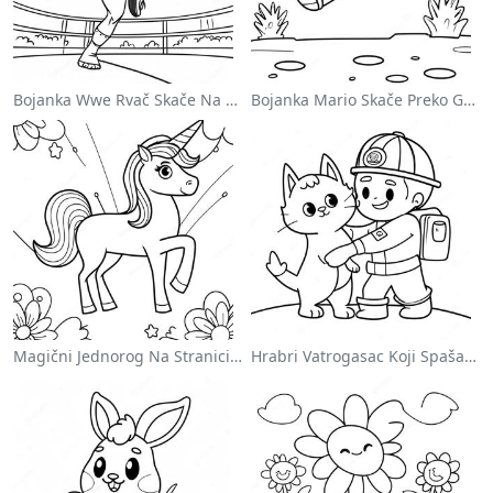
Bojanka Wwe Rvač Skače Na Protivnika
Bojanka Mario Skače Preko Goomba
Magični Jednorog Na Stranici Za Bojanje Sa Duškom
Hrabri Vatrogasac Koji Spašava Mačku Za Bojanje