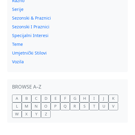
Razno
Serije
Sezonski & Praznici
Sezonski I Praznici
Specijalni Interesi
Teme
Umjetnički Stilovi
Vozila
BROWSE A–Z
A
B
C
D
E
F
G
H
I
J
K
L
M
N
O
P
Q
R
S
T
U
V
W
X
Y
Z