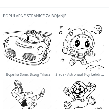
POPULARNE STRANICE ZA BOJANJE
Bojanka Sonic Brzog Trkača
Sladak Astronaut Koji Lebdi U Svemiru Na Stranici Za Bojanje