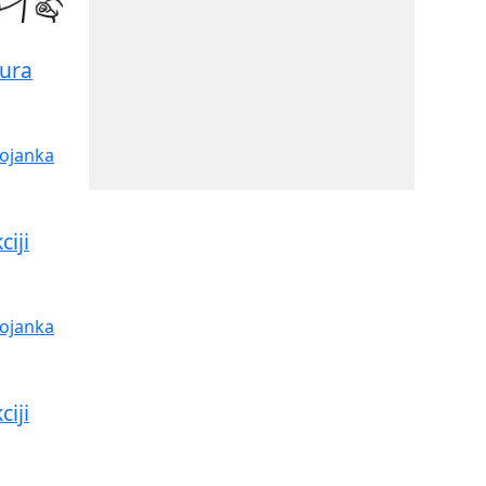
tura
iji
iji