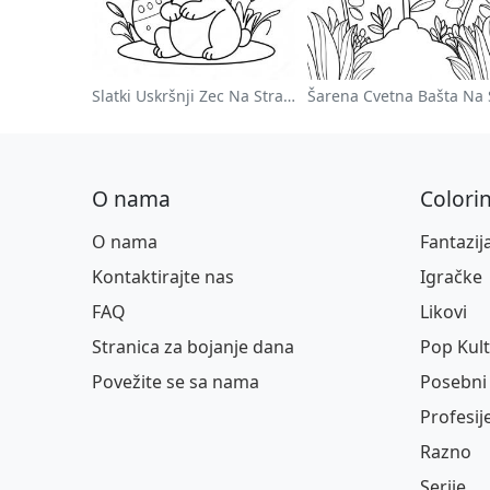
Slatki Uskršnji Zec Na Stranici Za Bojanje
O nama
Colori
O nama
Fantazij
Kontaktirajte nas
Igračke
FAQ
Likovi
Stranica za bojanje dana
Pop Kul
Povežite se sa nama
Posebni 
Profesij
Razno
Serije