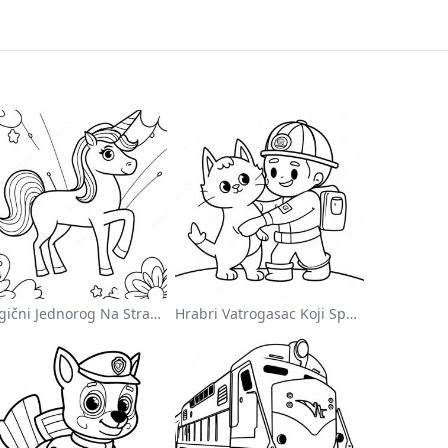
Magični Jednorog Na Stranici Za Bojanje Sa Duškom
Hrabri Vatrogasac Koji Spašava Mačku Za Bojanje