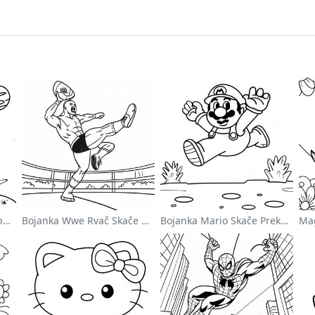
Sladak Astronaut Koji Lebdi U Svemiru Na Stranici Za Bojanje
Bojanka Wwe Rvač Skače Na Protivnika
Bojanka Mario Skače Preko Goomba