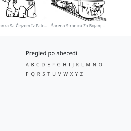
Bojanka Sa Čejzom Iz Patrole Pasa
Šarena Stranica Za Bojanje Lokomotive
Pregled po abecedi
A
B
C
D
E
F
G
H
I
J
K
L
M
N
O
P
Q
R
S
T
U
V
W
X
Y
Z