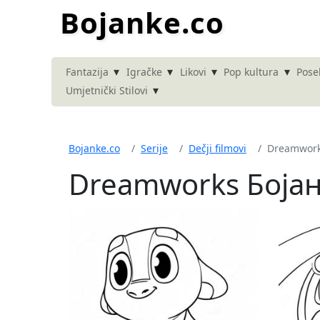
Bojanke.co
▾
▾
▾
▾
Fantazija
Igračke
Likovi
Pop kultura
Pose
▾
Umjetnički Stilovi
Bojanke.co
Serije
Dečji filmovi
Dreamwor
Dreamworks Боја