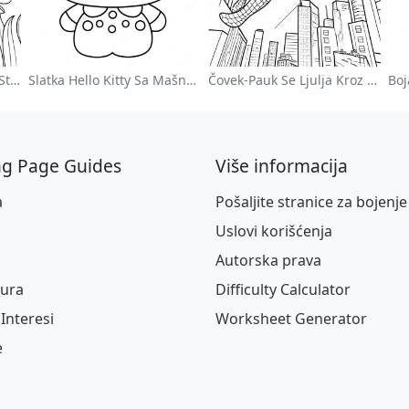
Šarena Cvetna Bašta Na Stranici Za Bojanje
Slatka Hello Kitty Sa Mašnom - Bojanka
Čovek-Pauk Se Ljulja Kroz Grad - Bojanka
ng Page Guides
Više informacija
a
Pošaljite stranice za bojenje
Uslovi korišćenja
Autorska prava
tura
Difficulty Calculator
Interesi
Worksheet Generator
e