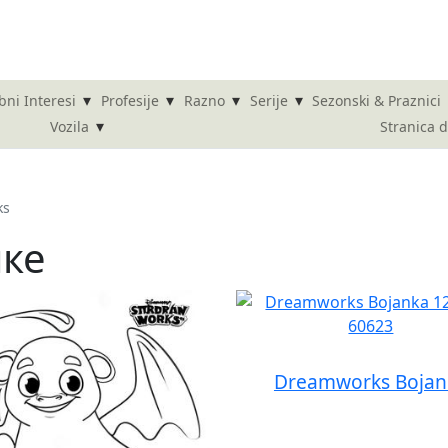
▾
▾
▾
▾
bni Interesi
Profesije
Razno
Serije
Sezonski & Praznici
▾
Stranica 
Vozila
ks
нке
Dreamworks Bojan