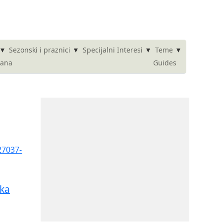
▾
▾
▾
▾
Sezonski i praznici
Specijalni Interesi
Teme
dana
Guides
ka