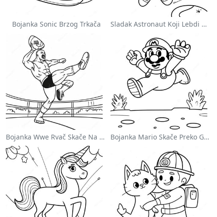
Bojanka Sonic Brzog Trkača
Sladak Astronaut Koji Lebdi U Svemiru Na Stranici Za Bojanje
Bojanka Wwe Rvač Skače Na Protivnika
Bojanka Mario Skače Preko Goomba