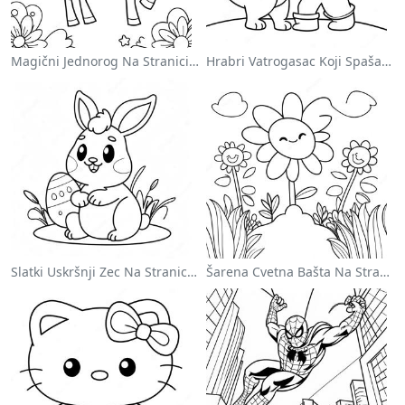
Magični Jednorog Na Stranici Za Bojanje Sa Duškom
Hrabri Vatrogasac Koji Spašava Mačku Za Bojanje
Slatki Uskršnji Zec Na Stranici Za Bojanje
Šarena Cvetna Bašta Na Stranici Za Bojanje