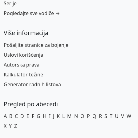
Serije
Pogledajte sve vodiče →
Više informacija
Pošaljite stranice za bojenje
Uslovi korišćenja
Autorska prava
Kalkulator težine
Generator radnih listova
Pregled po abecedi
A
B
C
D
E
F
G
H
I
J
K
L
M
N
O
P
Q
R
S
T
U
V
W
X
Y
Z