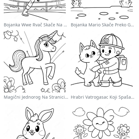
Bojanka Wwe Rvač Skače Na Protivnika
Bojanka Mario Skače Preko Goomba
Magični Jednorog Na Stranici Za Bojanje Sa Duškom
Hrabri Vatrogasac Koji Spašava Mačku Za Bojanje