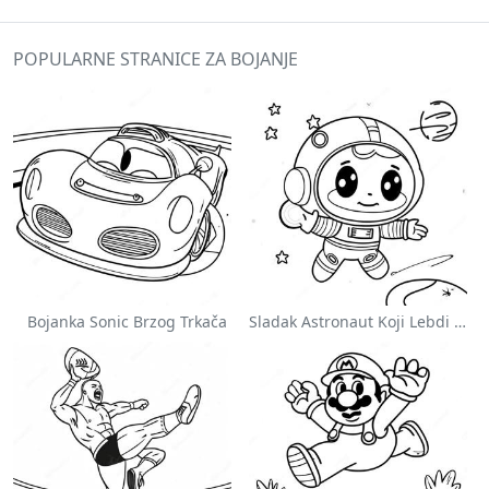
POPULARNE STRANICE ZA BOJANJE
Bojanka Sonic Brzog Trkača
Sladak Astronaut Koji Lebdi U Svemiru Na Stranici Za Bojanje