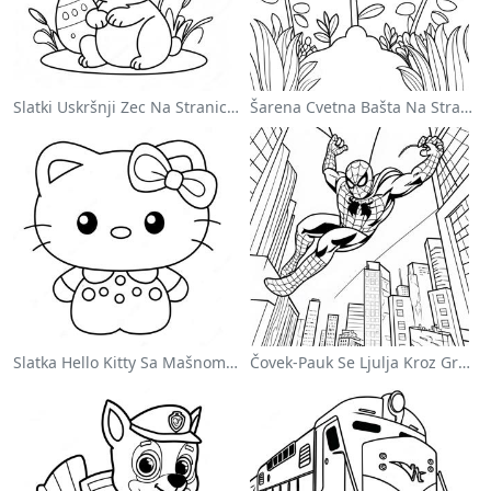
Slatki Uskršnji Zec Na Stranici Za Bojanje
Šarena Cvetna Bašta Na Stranici Za Bojanje
Slatka Hello Kitty Sa Mašnom - Bojanka
Čovek-Pauk Se Ljulja Kroz Grad - Bojanka