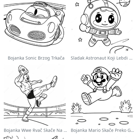
Bojanka Sonic Brzog Trkača
Sladak Astronaut Koji Lebdi U Svemiru Na Stranici Za Bojanje
Bojanka Wwe Rvač Skače Na Protivnika
Bojanka Mario Skače Preko Goomba