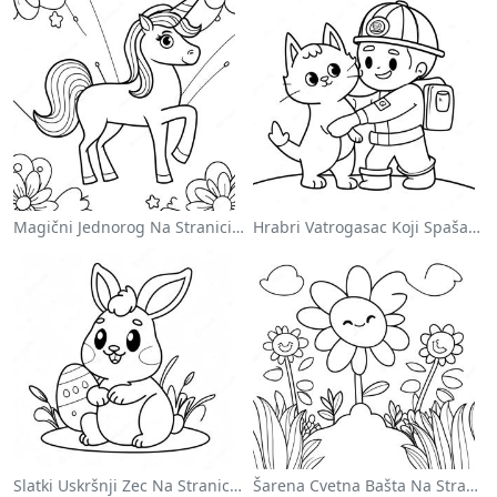
Magični Jednorog Na Stranici Za Bojanje Sa Duškom
Hrabri Vatrogasac Koji Spašava Mačku Za Bojanje
Slatki Uskršnji Zec Na Stranici Za Bojanje
Šarena Cvetna Bašta Na Stranici Za Bojanje