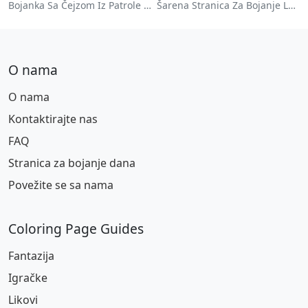
Bojanka Sa Čejzom Iz Patrole Pasa
Šarena Stranica Za Bojanje Lokomotive
O nama
O nama
Kontaktirajte nas
FAQ
Stranica za bojanje dana
Povežite se sa nama
Coloring Page Guides
Fantazija
Igračke
Likovi