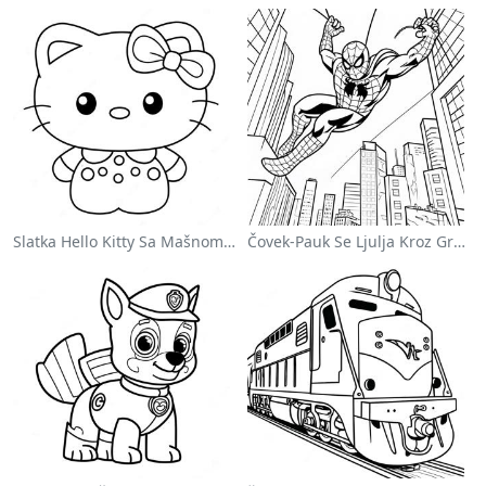
Slatka Hello Kitty Sa Mašnom - Bojanka
Čovek-Pauk Se Ljulja Kroz Grad - Bojanka