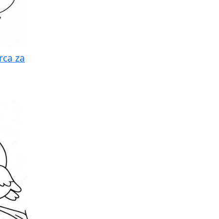
rca za