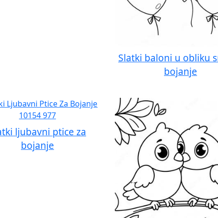
Slatki baloni u obliku s
bojanje
atki ljubavni ptice za
bojanje