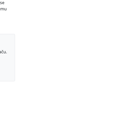
 se
temu
aču.