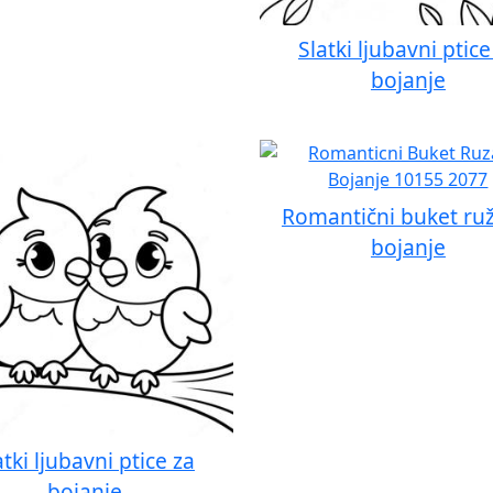
Slatki ljubavni ptice
bojanje
Romantični buket ruž
bojanje
atki ljubavni ptice za
bojanje