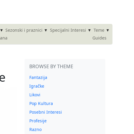
▾
▾
▾
▾
Sezonski i praznici
Specijalni Interesi
Teme
dana
Guides
BROWSE BY THEME
e
Fantazija
Igračke
Likovi
Pop Kultura
Posebni Interesi
Profesije
Razno