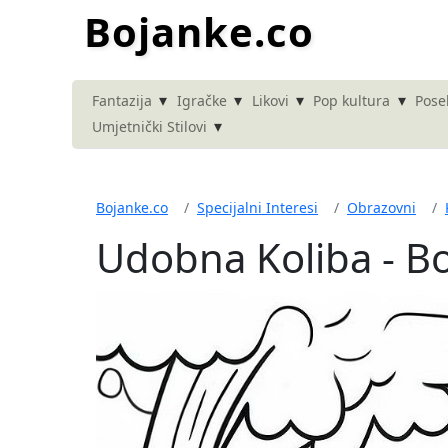
Bojanke.co
▾
▾
▾
▾
Fantazija
Igračke
Likovi
Pop kultura
Pose
▾
Umjetnički Stilovi
Bojanke.co
Specijalni Interesi
Obrazovni
Udobna Koliba - Bo