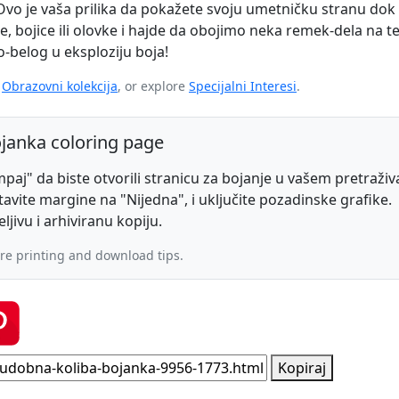
Ovo je vaša prilika da pokažete svoju umetničku stranu dok
, bojice ili olovke i hajde da obojimo neka remek-dela na 
-belog u eksploziju boja!
e
Obrazovni kolekcija
, or explore
Specijalni Interesi
.
ojanka coloring page
mpaj" da biste otvorili stranicu za bojanje u vašem pretraživ
stavite margine na "Nijedna", i uključite pozadinske grafike.
ljivu i arhiviranu kopiju.
re printing and download tips.
Kopiraj