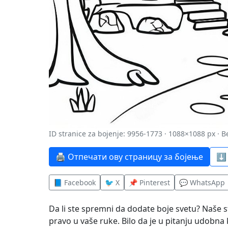
ID stranice za bojenje: 9956-1773 · 1088×1088 px · 
🖨️ Отпечати ову страницу за бојење
⬇️
📘 Facebook
🐦 X
📌 Pinterest
💬 WhatsApp
Da li ste spremni da dodate boje svetu? Naše 
pravo u vaše ruke. Bilo da je u pitanju udobna ko