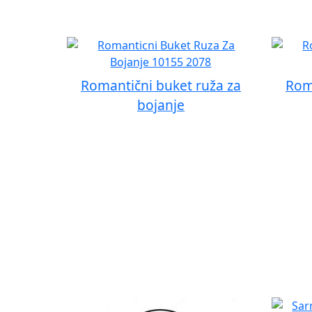
Romantični buket ruža za
Rom
bojanje