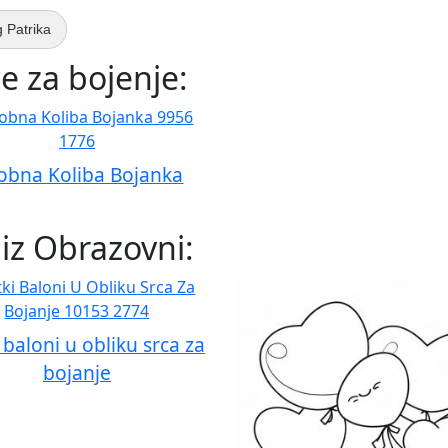
 Patrika
e za bojenje:
obna Koliba Bojanka
 iz Obrazovni:
i baloni u obliku srca za
bojanje