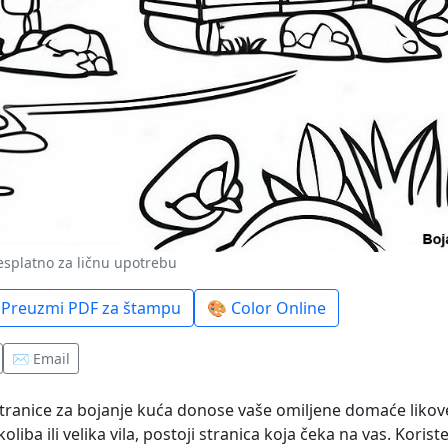
Besplatno za ličnu upotrebu
 Preuzmi PDF za štampu
🎨 Color Online
✉️ Email
stranice za bojanje kuća donose vaše omiljene domaće likov
liba ili velika vila, postoji stranica koja čeka na vas. Koriste