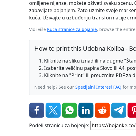
omiljene nijanse, možete oživeti svaku scenu. 
zabavljate bojanjem. Zato uzmite svoje markere
kuća. Uživajte u uzbuđenju transformacije crno
Vidi više
Kuća stranice za bojanje
, browse the entir
How to print this Udobna Koliba - B
Kliknite na sliku iznad ili na dugme "Šta
Izaberite veličinu papira Slovo ili A4, po
Kliknite na "Print" ili preuzmite PDF za de
Need help? See our
Specijalni Interesi FAQ
for mo
Podeli stranicu za bojenje: