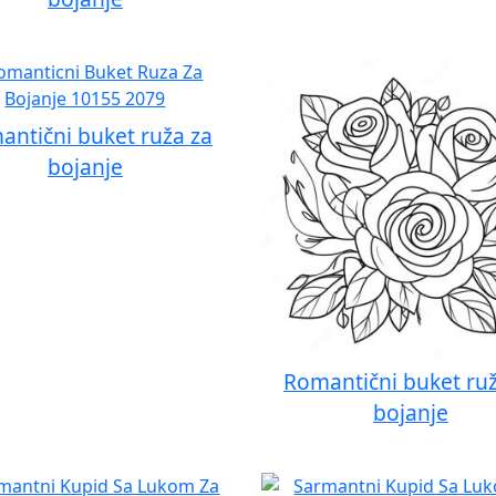
antični buket ruža za
bojanje
Romantični buket ruž
bojanje