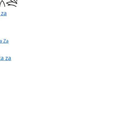
 za
a za