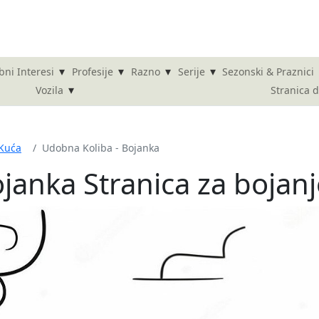
▾
▾
▾
▾
bni Interesi
Profesije
Razno
Serije
Sezonski & Praznici
▾
Stranica 
Vozila
Kuća
Udobna Koliba - Bojanka
janka Stranica za bojanj