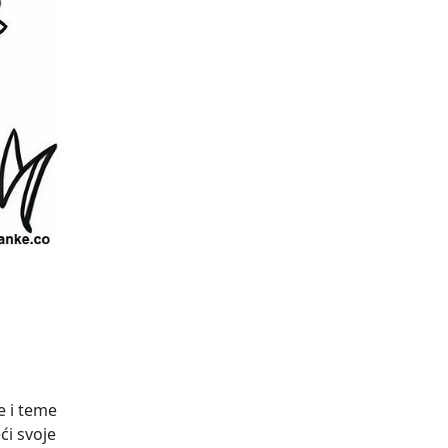
e i teme
ći svoje