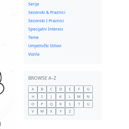
Serije
Sezonski & Praznici
Sezonski I Praznici
Specijalni Interesi
Teme
Umjetnički Stilovi
Vozila
BROWSE A–Z
A
B
C
D
E
F
G
H
I
J
K
L
M
N
O
P
Q
R
S
T
U
V
W
X
Y
Z