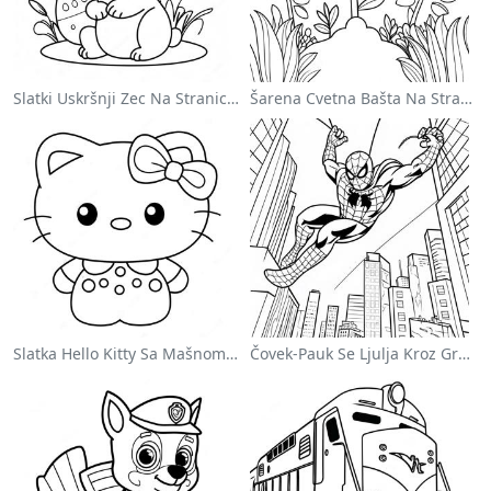
Slatki Uskršnji Zec Na Stranici Za Bojanje
Šarena Cvetna Bašta Na Stranici Za Bojanje
Slatka Hello Kitty Sa Mašnom - Bojanka
Čovek-Pauk Se Ljulja Kroz Grad - Bojanka