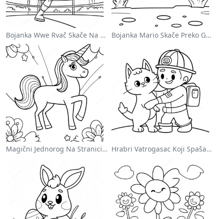
Bojanka Wwe Rvač Skače Na Protivnika
Bojanka Mario Skače Preko Goomba
Magični Jednorog Na Stranici Za Bojanje Sa Duškom
Hrabri Vatrogasac Koji Spašava Mačku Za Bojanje