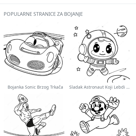
POPULARNE STRANICE ZA BOJANJE
Bojanka Sonic Brzog Trkača
Sladak Astronaut Koji Lebdi U Svemiru Na Stranici Za Bojanje