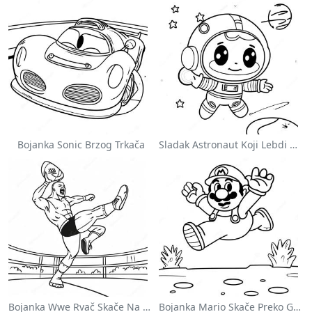
Bojanka Sonic Brzog Trkača
Sladak Astronaut Koji Lebdi U Svemiru Na Stranici Za Bojanje
Bojanka Wwe Rvač Skače Na Protivnika
Bojanka Mario Skače Preko Goomba