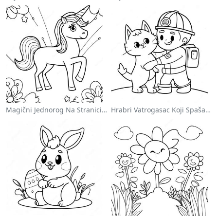
Magični Jednorog Na Stranici Za Bojanje Sa Duškom
Hrabri Vatrogasac Koji Spašava Mačku Za Bojanje