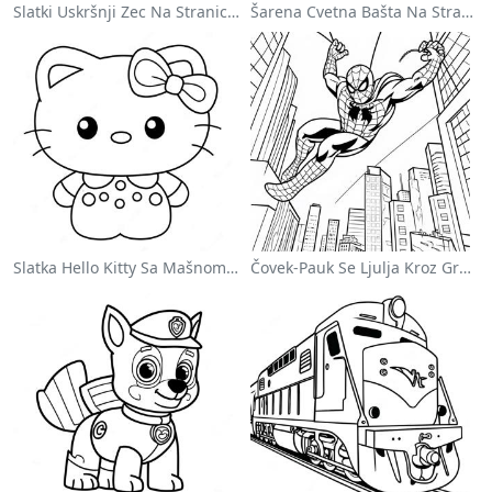
Slatki Uskršnji Zec Na Stranici Za Bojanje
Šarena Cvetna Bašta Na Stranici Za Bojanje
Slatka Hello Kitty Sa Mašnom - Bojanka
Čovek-Pauk Se Ljulja Kroz Grad - Bojanka