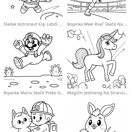
Sladak Astronaut Koji Lebdi U Svemiru Na Stranici Za Bojanje
Bojanka Wwe Rvač Skače Na Protivnika
Bojanka Mario Skače Preko Goomba
Magični Jednorog Na Stranici Za Bojanje Sa Duškom