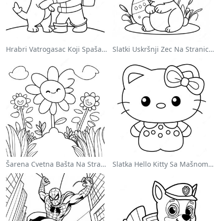
Hrabri Vatrogasac Koji Spašava Mačku Za Bojanje
Slatki Uskršnji Zec Na Stranici Za Bojanje
Šarena Cvetna Bašta Na Stranici Za Bojanje
Slatka Hello Kitty Sa Mašnom - Bojanka