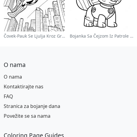
Čovek-Pauk Se Ljulja Kroz Grad - Bojanka
Bojanka Sa Čejzom Iz Patrole Pasa
O nama
O nama
Kontaktirajte nas
FAQ
Stranica za bojanje dana
Povežite se sa nama
Coloring Page Guides