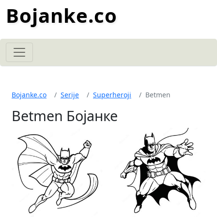
Bojanke.co
Bojanke.co
Serije
Superheroji
Betmen
Betmen Бојанке